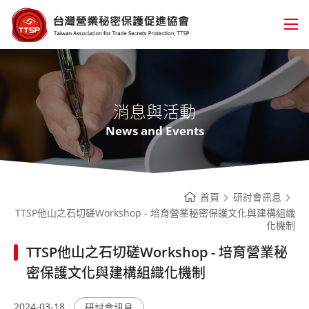
台
灣
營
消息與活動
業
News and Events
秘
密
保
護
首頁
研討會訊息
TTSP他山之石切磋Workshop - 培育營業秘密保護文化與建構組織
促
化機制
進
TTSP他山之石切磋Workshop - 培育營業秘
協
密保護文化與建構組織化機制
會
2024-03-18
研討會訊息